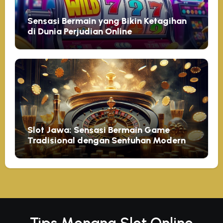
Sensasi Bermain yang Bikin Ketagihan
di Dunia Perjudian Online
Slot Jawa: Sensasi Bermain Game
Tradisional dengan Sentuhan Modern