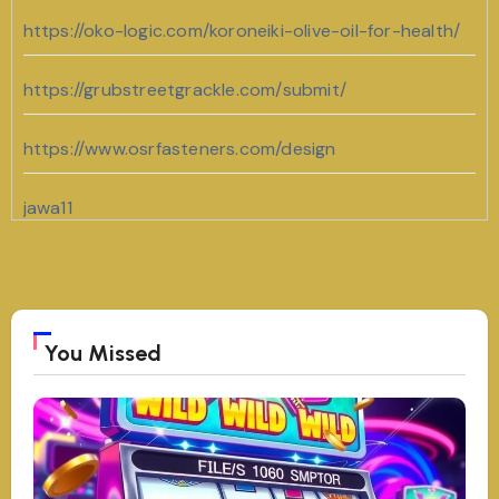
https://oko-logic.com/koroneiki-olive-oil-for-health/
https://grubstreetgrackle.com/submit/
https://www.osrfasteners.com/design
jawa11
https://www.andersoncohumane.org/
bento11
You Missed
https://www.geocities.ws/cenat/joker11/
https://www.vernonparkgym.com/