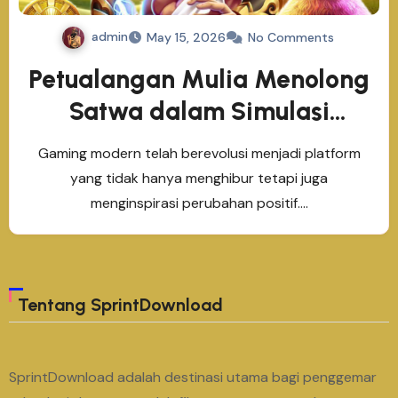
admin
May 15, 2026
No Comments
Petualangan Mulia Menolong
Satwa dalam Simulasi
Digital
Gaming modern telah berevolusi menjadi platform
yang tidak hanya menghibur tetapi juga
menginspirasi perubahan positif.…
Tentang SprintDownload
SprintDownload adalah destinasi utama bagi penggemar