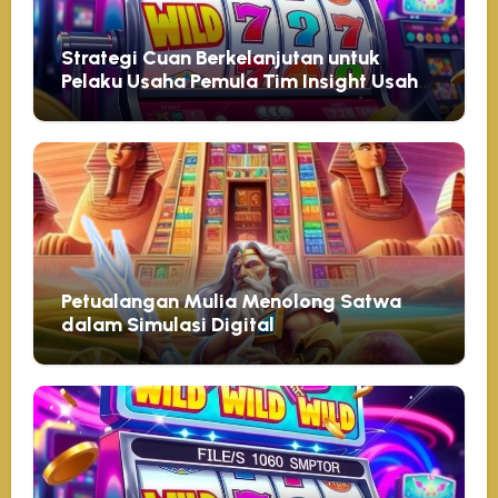
Strategi Cuan Berkelanjutan untuk
Pelaku Usaha Pemula Tim Insight Usaha
10 Mei 2026
Petualangan Mulia Menolong Satwa
dalam Simulasi Digital