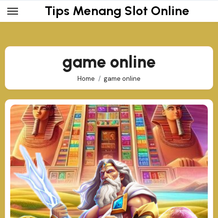
Skip
Tips Menang Slot Online
to
content
game online
Home
game online