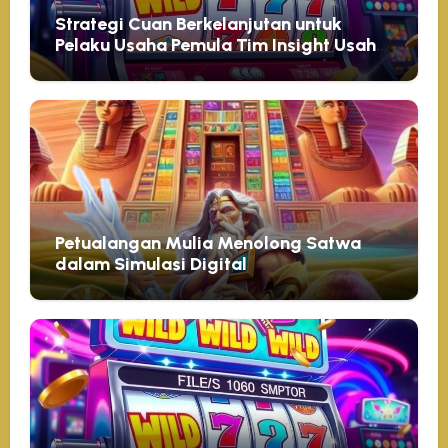
Strategi Cuan Berkelanjutan untuk
Pelaku Usaha Pemula Tim Insight Usaha
10 Mei 2026
Petualangan Mulia Menolong Satwa
dalam Simulasi Digital