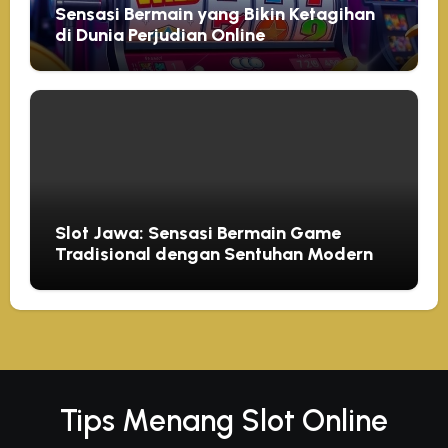
Sensasi Bermain yang Bikin Ketagihan
di Dunia Perjudian Online
Slot Jawa: Sensasi Bermain Game
Tradisional dengan Sentuhan Modern
Tips Menang Slot Online