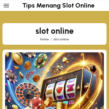
Skip
Tips Menang Slot Online
to
content
slot online
Home
slot online