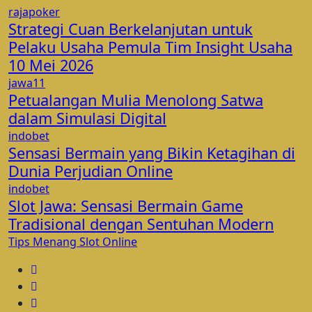
rajapoker
Strategi Cuan Berkelanjutan untuk
Pelaku Usaha Pemula Tim Insight Usaha
10 Mei 2026
jawa11
Petualangan Mulia Menolong Satwa
dalam Simulasi Digital
indobet
Sensasi Bermain yang Bikin Ketagihan di
Dunia Perjudian Online
indobet
Slot Jawa: Sensasi Bermain Game
Tradisional dengan Sentuhan Modern
Tips Menang Slot Online