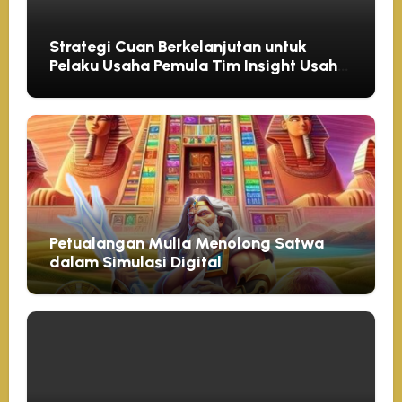
Strategi Cuan Berkelanjutan untuk
Pelaku Usaha Pemula Tim Insight Usaha
10 Mei 2026
Petualangan Mulia Menolong Satwa
dalam Simulasi Digital