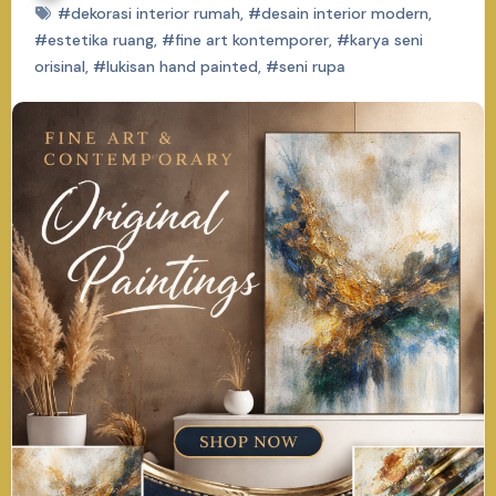
#dekorasi interior rumah
,
#desain interior modern
,
#estetika ruang
,
#fine art kontemporer
,
#karya seni
orisinal
,
#lukisan hand painted
,
#seni rupa