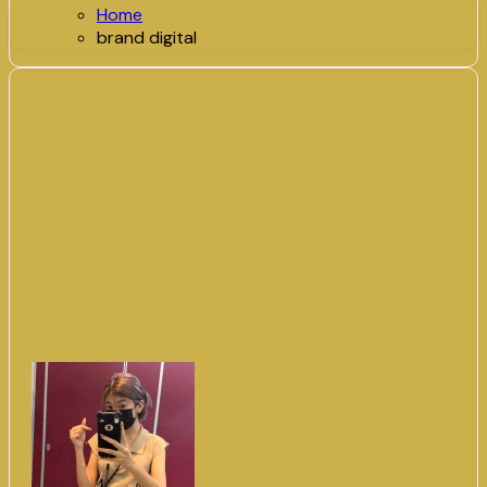
Home
brand digital