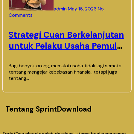
admin
May 16, 2026
No
Comments
Strategi Cuan Berkelanjutan
untuk Pelaku Usaha Pemula
Tim Insight Usaha 10 Mei
2026
Bagi banyak orang, memulai usaha tidak lagi semata
tentang mengejar kebebasan finansial, tetapi juga
tentang…
Tentang SprintDownload
SprintDownload adalah destinasi utama bagi penggemar